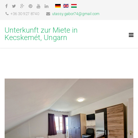
+36 30 927 8740
utassy.gabor74@gmail.com
Unterkunft zur Miete in
Kecskemét, Ungarn