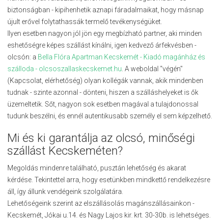
biztonságban - kipihenhetik aznapi fáradalmaikat, hogy másnap
újult erővel folytathassák termelő tevékenységüket.
Ilyen esetben nagyon jól jön egy megbízható partner, aki minden
eshetőségre képes szállást kínálni, igen kedvező árfekvésben -
olcsón: a
Bella Flóra Apartman Kecskemét - Kiadó magánház és
szálloda - olcsoszallaskecskemet.hu
. A weboldal "végén"
(Kapcsolat, elérhetőség) olyan kollégák vannak, akik mindenben
tudnak - szinte azonnal - dönteni, hiszen a szálláshelyeket is ők
üzemeltetik. Sőt, nagyon sok esetben magával a tulajdonossal
tudunk beszélni, és ennél autentikusabb személy el sem képzelhető.
Mi és ki garantálja az olcsó, minőségi
szállást Kecskeméten?
Megoldás mindenre található, pusztán lehetőség és akarat
kérdése. Tekintettel arra, hogy esetünkben mindkettő rendelkezésre
áll, így állunk vendégeink szolgálatára.
Lehetőségeink szerint az elszállásolás magánszállásainkon -
Kecskemét, Jókai u.14. és Nagy Lajos kir. krt. 30-30b. is lehetséges.