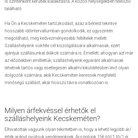
is szintenként kerültek kialakításra. A közös helységekben televízió
található.
Ha Ön a Kecskeméten tartózkodást, azaz a bérlést tekintve
hosszabb időintervallumban gondolkodik, ez úgyszintén
megoldható, még kedvezményesebb feltételek mellett.
Szálláshelyeink sokféle cél kiszolgálására alkalmasak, ezért
ajánljuk szállásunkat diákok számára is. Emellett, ahogyan azt már
az előzőekben említettük, szálláshelyeink egyaránt alkalmasak
lehetnek tartós vagy esetlegesen alkalmi kiküldetésben lévő olyan
dolgozók számára, akik Kecskeméten keresnek megfelelő
minőségű szállást, akár hosszú távra vonatkozóan is.
Milyen árfekvéssel érhetők el
szálláshelyeink Kecskeméten?
Elhivatottak vagyunk olyan tekintetben is, hogy a lehető legjobb ár/
érték arányt nyújtsuk vendégeinknek. Árszintünk 15€-tól/1 fő/1 éj