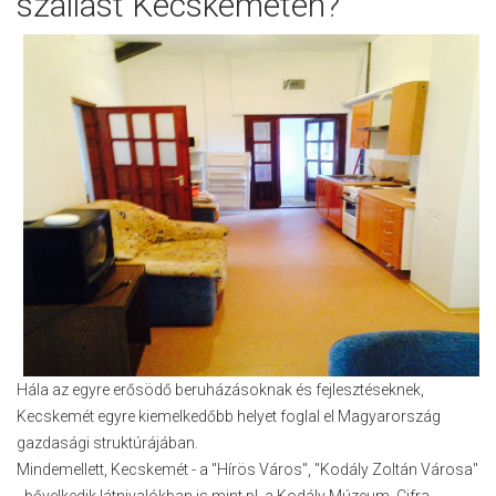
szállást Kecskeméten?
Hála az egyre erősödő beruházásoknak és fejlesztéseknek,
Kecskemét egyre kiemelkedőbb helyet foglal el Magyarország
gazdasági struktúrájában.
Mindemellett, Kecskemét - a "Hírös Város", "Kodály Zoltán Városa"