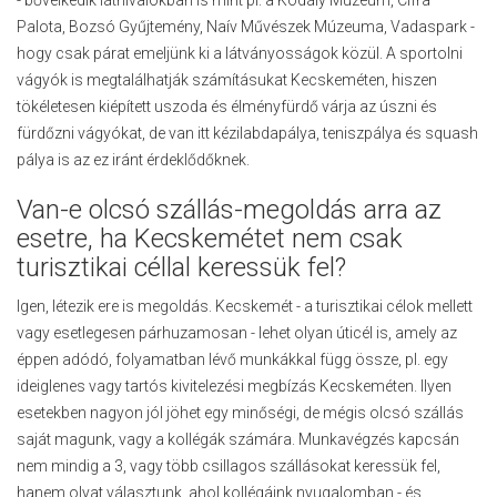
- bővelkedik látnivalókban is mint pl. a Kodály Múzeum, Cifra
Palota, Bozsó Gyűjtemény, Naív Művészek Múzeuma, Vadaspark -
hogy csak párat emeljünk ki a látványosságok közül. A sportolni
vágyók is megtalálhatják számításukat Kecskeméten, hiszen
tökéletesen kiépített uszoda és élményfürdő várja az úszni és
fürdőzni vágyókat, de van itt kézilabdapálya, teniszpálya és squash
pálya is az ez iránt érdeklődőknek.
Van-e olcsó szállás-megoldás arra az
esetre, ha Kecskemétet nem csak
turisztikai céllal keressük fel?
Igen, létezik ere is megoldás. Kecskemét - a turisztikai célok mellett
vagy esetlegesen párhuzamosan - lehet olyan úticél is, amely az
éppen adódó, folyamatban lévő munkákkal függ össze, pl. egy
ideiglenes vagy tartós kivitelezési megbízás Kecskeméten. Ilyen
esetekben nagyon jól jöhet egy minőségi, de mégis olcsó szállás
saját magunk, vagy a kollégák számára. Munkavégzés kapcsán
nem mindig a 3, vagy több csillagos szállásokat keressük fel,
hanem olyat választunk, ahol kollégáink nyugalomban - és