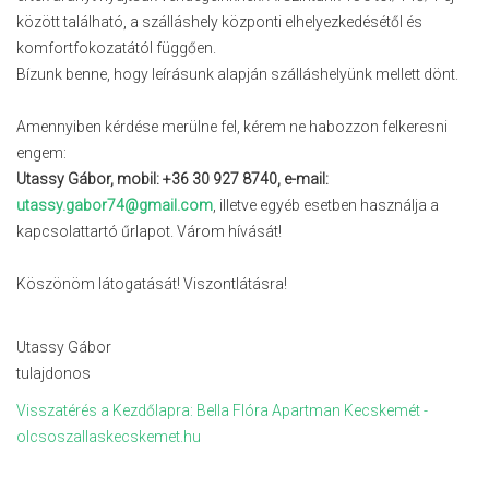
között található, a szálláshely központi elhelyezkedésétől és
komfortfokozatától függően.
Bízunk benne, hogy leírásunk alapján szálláshelyünk mellett dönt.
Amennyiben kérdése merülne fel, kérem ne habozzon felkeresni
engem:
Utassy Gábor, mobil: +36 30 927 8740, e-mail:
utassy.gabor74@gmail.com
, illetve egyéb esetben használja a
kapcsolattartó űrlapot. Várom hívását!
Köszönöm látogatását! Viszontlátásra!
Utassy Gábor
tulajdonos
Visszatérés a Kezdőlapra: Bella Flóra Apartman Kecskemét -
olcsoszallaskecskemet.hu