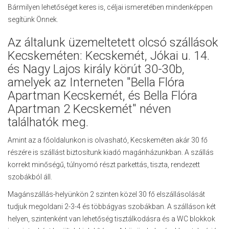
Bármilyen lehetőséget keres is, céljai ismeretében mindenképpen
segítünk Önnek.
Az általunk üzemeltetett olcsó szállások
Kecskeméten: Kecskemét, Jókai u. 14.
és Nagy Lajos király körút 30-30b,
amelyek az Interneten "Bella Flóra
Apartman Kecskemét, és Bella Flóra
Apartman 2 Kecskemét" néven
találhatók meg.
Amint az a főoldalunkon is olvasható, Kecskeméten akár 30 fő
részére is szállást biztosítunk kiadó magánházunkban. A szállás
korrekt minőségű, túlnyomó részt parkettás, tiszta, rendezett
szobákból áll.
Magánszállás-helyünkön 2 szinten közel 30 fő elszállásolását
tudjuk megoldani 2-3-4 és többágyas szobákban. A szálláson két
helyen, szintenként van lehetőség tisztálkodásra és a WC blokkok